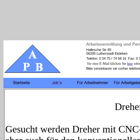
Arbeitsvermittlung und Per
Hallesche Str 65
06295 Lutherstadt Eisleben
Telefon: 0 34 75 / 74 58 16 Fax: 0 
für eine E-Mail klicken Sie
hier
oder
Bitte vereinbaren sie vorher telefon
Drehe
Gesucht werden Dreher mit CNC-